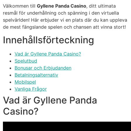
Välkommen till
Gyllene Panda Casino
, ditt ultimata
resmål för underhållning och spänning i den virtuella
spelvärlden! Här erbjuder vi en plats där du kan uppleva
de mest fängslande spelen och chansen att vinna stort!
Innehållsförteckning
Vad är Gyllene Panda Casino?
Spelutbud
Bonusar och Erbjudanden
Betalningsalternativ
Mobilspel
Vanliga Frågor
Vad är Gyllene Panda
Casino?