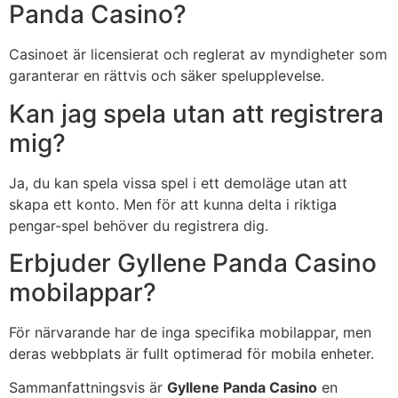
Panda Casino?
Casinoet är licensierat och reglerat av myndigheter som
garanterar en rättvis och säker spelupplevelse.
Kan jag spela utan att registrera
mig?
Ja, du kan spela vissa spel i ett demoläge utan att
skapa ett konto. Men för att kunna delta i riktiga
pengar-spel behöver du registrera dig.
Erbjuder Gyllene Panda Casino
mobilappar?
För närvarande har de inga specifika mobilappar, men
deras webbplats är fullt optimerad för mobila enheter.
Sammanfattningsvis är
Gyllene Panda Casino
en