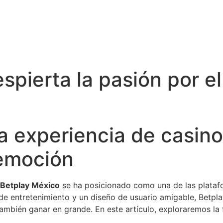
spierta la pasión por e
a experiencia de casin
emoción
Betplay México
se ha posicionado como una de las platafo
e entretenimiento y un diseño de usuario amigable, Betplay
 también ganar en grande. En este artículo, exploraremos l