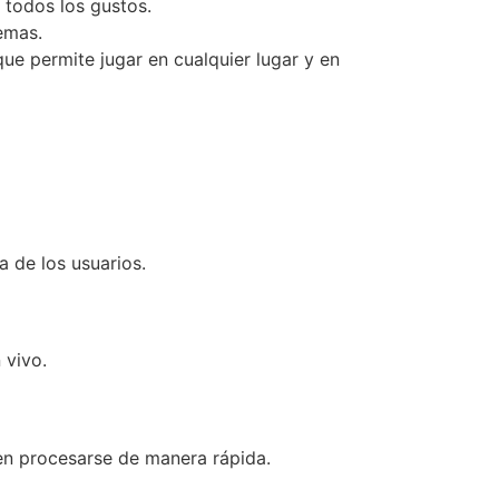
 todos los gustos.
emas.
ue permite jugar en cualquier lugar y en
a de los usuarios.
 vivo.
len procesarse de manera rápida.