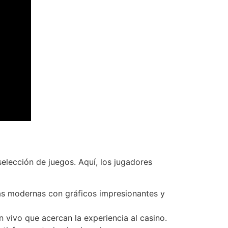
lección de juegos. Aquí, los jugadores
ás modernas con gráficos impresionantes y
n vivo que acercan la experiencia al casino.