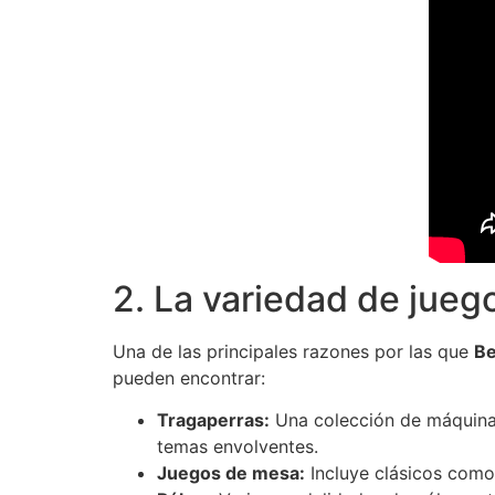
2. La variedad de jueg
Una de las principales razones por las que
Be
pueden encontrar:
Tragaperras:
Una colección de máquinas
temas envolventes.
Juegos de mesa:
Incluye clásicos como 