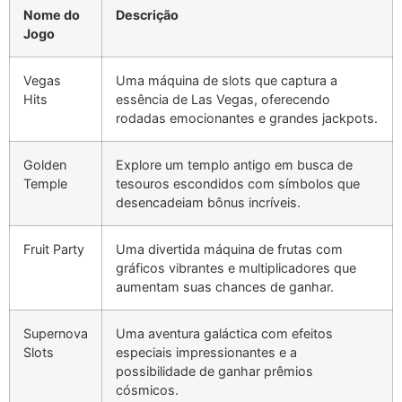
Nome do
Descrição
Jogo
Vegas
Uma máquina de slots que captura a
Hits
essência de Las Vegas, oferecendo
rodadas emocionantes e grandes jackpots.
Golden
Explore um templo antigo em busca de
Temple
tesouros escondidos com símbolos que
desencadeiam bônus incríveis.
Fruit Party
Uma divertida máquina de frutas com
gráficos vibrantes e multiplicadores que
aumentam suas chances de ganhar.
Supernova
Uma aventura galáctica com efeitos
Slots
especiais impressionantes e a
possibilidade de ganhar prêmios
cósmicos.