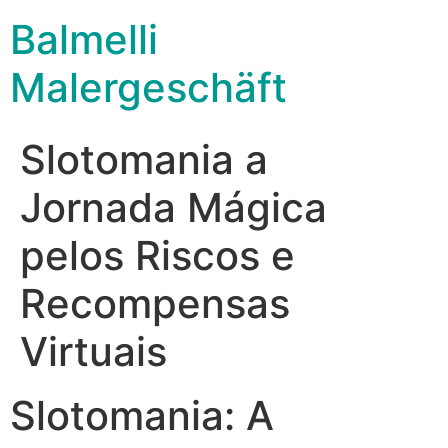
Balmelli
Malergeschäft
Slotomania a
Jornada Mágica
pelos Riscos e
Recompensas
Virtuais
Slotomania: A