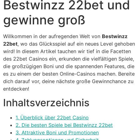
Bestwinzz 22bet und
gewinne groß
Willkommen in der aufregenden Welt von
Bestwinzz
22bet
, wo das Glücksspiel auf ein neues Level gehoben
wird! In diesem Artikel tauchen wir tief in die Facetten
des 22bet Casinos ein, erkunden die vielfältigen Spiele,
die großzügigen Boni und die spannenden Features, die
es zu einem der besten Online-Casinos machen. Bereite
dich darauf vor, deine nächste große Gewinnchance zu
entdecken!
Inhaltsverzeichnis
1. Überblick über 22bet Casino
2. Die besten Spiele bei Bestwinzz 22bet
3. Attraktive Boni und Promotionen