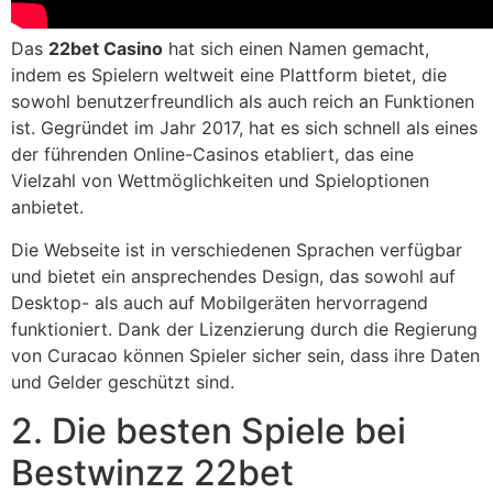
Das
22bet Casino
hat sich einen Namen gemacht,
indem es Spielern weltweit eine Plattform bietet, die
sowohl benutzerfreundlich als auch reich an Funktionen
ist. Gegründet im Jahr 2017, hat es sich schnell als eines
der führenden Online-Casinos etabliert, das eine
Vielzahl von Wettmöglichkeiten und Spieloptionen
anbietet.
Die Webseite ist in verschiedenen Sprachen verfügbar
und bietet ein ansprechendes Design, das sowohl auf
Desktop- als auch auf Mobilgeräten hervorragend
funktioniert. Dank der Lizenzierung durch die Regierung
von Curacao können Spieler sicher sein, dass ihre Daten
und Gelder geschützt sind.
2. Die besten Spiele bei
Bestwinzz 22bet