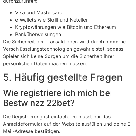
durchzuführen:
Visa und Mastercard
e-Wallets wie Skrill und Neteller
Kryptowährungen wie Bitcoin und Ethereum
Banküberweisungen
Die Sicherheit der Transaktionen wird durch moderne
Verschlüsselungstechnologien gewährleistet, sodass
Spieler sich keine Sorgen um die Sicherheit ihrer
persönlichen Daten machen müssen.
5. Häufig gestellte Fragen
Wie registriere ich mich bei
Bestwinzz 22bet?
Die Registrierung ist einfach. Du musst nur das
Anmeldeformular auf der Website ausfüllen und deine E-
Mail-Adresse bestätigen.