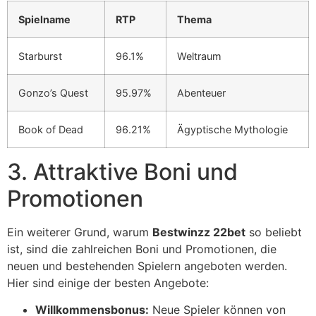
Spielname
RTP
Thema
Starburst
96.1%
Weltraum
Gonzo’s Quest
95.97%
Abenteuer
Book of Dead
96.21%
Ägyptische Mythologie
3. Attraktive Boni und
Promotionen
Ein weiterer Grund, warum
Bestwinzz 22bet
so beliebt
ist, sind die zahlreichen Boni und Promotionen, die
neuen und bestehenden Spielern angeboten werden.
Hier sind einige der besten Angebote:
Willkommensbonus:
Neue Spieler können von